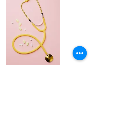
Pour plus d'information, veuillez
communiquer avec nous au
450-449-7525
ou encore à
info@cliniquemedicaleracicot.com